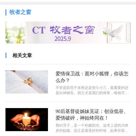
牧者之窗
相关文章
爱情保卫战：面对小狐狸，你该怎
么办？
不管是防范于未然还是智斗小三，最重要的还
是向神祷告。因主才是我们的倚靠，唯他可以
改变环境与人心
90后基督徒姊妹见证：创业低谷、
爱情破碎，神始终同在！
我叫淳子，是一个积极阳光、追求上进的20来
岁的姑娘。这正是最美好的时候，如果你第一
次见到我，兴许会觉得我的人生无风无...