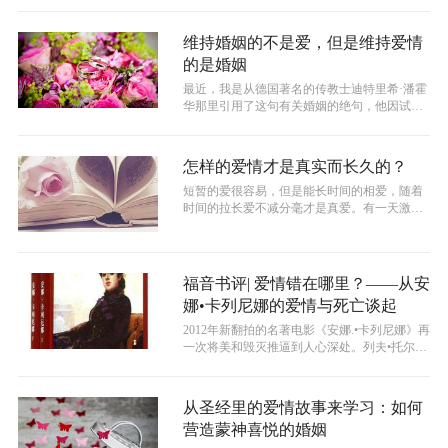
维持婚姻的不是爱，但是维持爱情
的是婚姻
最近，我是从德国著名的传教士迪特里希·潘霍
华那里引用了这句有关婚姻的绝句，他因试图
推翻希特勒而被纳粹处决。生活在一个...
怎样的爱情才是真实而长久的？
短暂的爱很容易，但是能长时间的相爱，随着
时间的拉长爱不减分毫才是真爱。有一天激情
会减少，美貌会消失，但从生命而发出的...
福音书评| 爱情错在哪里？——从安
娜•卡列尼娜的爱情与死亡谈起
2012年新翻拍的名著电影《安娜.•卡列尼娜》再
一次将美和毁灭推逼到人心深处。列夫•托尔斯
泰的小说原著《安娜·卡列尼...
从圣经里的爱情故事来学习：如何
营造蒙神喜悦的婚姻