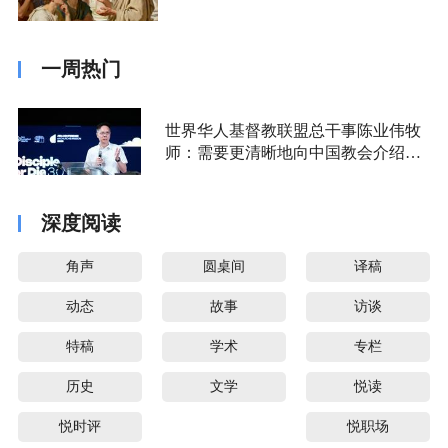
一周热门
世界华人基督教联盟总干事陈业伟牧
师：需要更清晰地向中国教会介绍福
音派
深度阅读
角声
圆桌间
译稿
动态
故事
访谈
特稿
学术
专栏
历史
文学
悦读
悦时评
悦职场