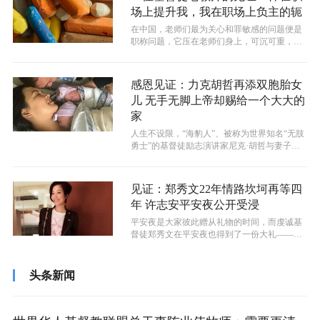
场上提升我，我在职场上负主的轭
在中国，老师们最为关心和罪敏感的问题便是
职称问题，它压在老师们身上，可沉可重，以
至行老师们在职场路上行走起来每每跌跌...
感恩见证：力克胡哲再添双胞胎女
儿 无手无脚上帝却赐给一个大大的
家
​人生不设限，“海豹人”、被称为世界知名“无肢
勇士”的基督徒励志演讲家尼克·胡哲与妻子在
有了两个儿子之后，日前又添了...
见证：郑秀文22年情路坎坷再等四
年 许志安平安夜公开受浸
​平安夜是大家彼此赠从礼物的时间，而虔诚基
督徒郑秀文在平安夜也得到了一份大礼——她
所爱的丈夫许志安受浸了。“安仔受浸...
头条新闻