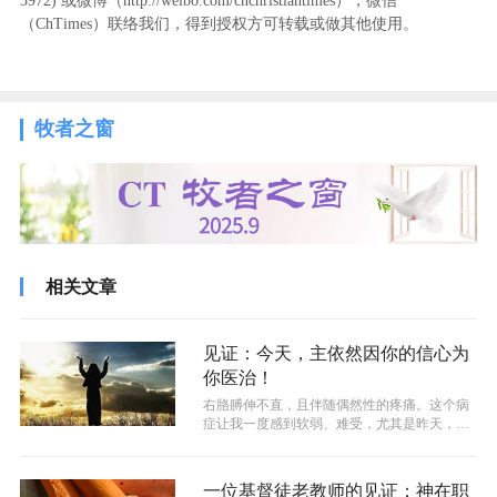
3972
) ‬或微博（http://weibo.com/cnchristiantimes），微信
（ChTimes）联络我们，得到授权方可转载或做其他使用。
牧者之窗
相关文章
见证：今天，主依然因你的信心为
你医治！
​右胳膊伸不直，且伴随偶然性的疼痛。这个病
症让我一度感到软弱、难受，尤其是昨天，感
觉更是如此。今天早晨起床后，感觉似...
一位基督徒老教师的见证：神在职