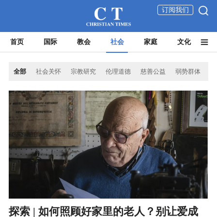
订阅我们
首页
国际
教会
社会
家庭
文化
全部
社会关怀
宗教研究
伦理道德
慈善公益
弱势群体
探索 | 如何照顾好家里的老人？别让爱成