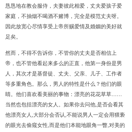
恳恳地在教会服侍，夫妻彼此相爱，丈夫爱孩子爱
家庭，不抽烟不喝酒不赌博，完全是模范丈夫呀。
因此放宽心尽情享受上帝所赐爱情及婚姻的美好就
足矣。
然而，不得不告诉你，不管你的丈夫是否相信上
帝，也不管他看起来多么的正直，他第一身份是男
人，其次才是基督徒、丈夫、父亲、儿子、工作者
等多重角色。那么，男人的特性是什么？他们的眼
睛。他们喜欢看美丽的事物：漂亮的花花草草……
当然也包括漂亮的女人。如果你去问他,是否会看其
他漂亮女人,大部分会否认,不能说男人一定会用猥亵
的眼光去偷窥女性,而是他们本能地眼角一瞥,对美的