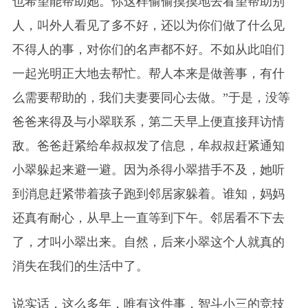
也希望能帮助她。你这样偷偷摸摸地去看望帮助别
人，叫外人看见了多不好，还以为你们做了什么见
不得人的事，对你们的名声都不好。不如从此咱们
一起光明正大地去帮忙。帮人本来是做善事，有什
么需要帮助的，我们夫妻要同心去做。”于是，没等
爸爸来得及与小翠联系，第二天早上便直接拜访情
敌。爸爸赶紧给牟叔叔发了信息，牟叔叔赶紧通知
小翠躲起来避一避。因为杀得小翠措手不及，她听
到消息赶紧带着孩子跑到邻居家躲着。谁知，妈妈
还真有耐心，从早上一直等到下午。邻居看不下去
了，才叫小翠出来。自然，后来小翠这个人就真的
消失在我们的生活中了。
说实话，这么多年，唯有这件事，智斗小三的竞技