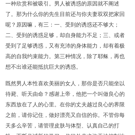
一种欣赏和被吸引。男人被诱惑的原因就不阐述
了。那为什么你的先生目前还与你夫妻双双把家回
呢？原因嘛，有三：一、受到的诱惑还不够大；
二、受到的诱惑足够，却自身能力不足；三、或者
受到了足够诱惑，又有充沛的身体能力，却有着极
高的自我约束能力。第三种情况，除了耶稣，再也
想不出谁还能抵抗巨大的诱惑。
既然男人本性喜欢美丽的女人，那你是否只能坐以
待毙、听天由命？感谢上帝，他把一个叫做良心的
东西放在了人的心里。在你的丈夫越过良心的界限
之前，请你记住，做好漂亮又自信的你。不管你每
天多么辛苦，请管理皮肤与体型、认真自己的打