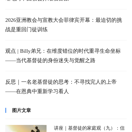
2026亚洲教会与宣教大会菲律宾开幕：最迫切的挑
战是重回门徒训练
观点 | Billy弟兄：在维度错位的时代重寻生命坐标
——当代基督徒的身份迷失与觉醒之路
反思｜一名老基督徒的思考：不寻找完人的上帝
——在恩典中重新学习看人
图片文章
讲座｜基督徒的家庭观（九）：信