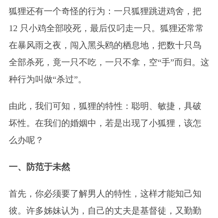
狐狸还有一个奇怪的行为：一只狐狸跳进鸡舍，把
12 只小鸡全部咬死，最后仅叼走一只。狐狸还常常
在暴风雨之夜，闯入黑头鸥的栖息地，把数十只鸟
全部杀死，竟一只不吃，一只不拿，空“手”而归。这
种行为叫做“杀过”。
由此，我们可知，狐狸的特性：聪明、敏捷，具破
坏性。在我们的婚姻中，若是出现了小狐狸，该怎
么办呢？
一、防范于未然
首先，你必须要了解男人的特性，这样才能知己知
彼。许多姊妹认为，自己的丈夫是基督徒，又勤勤