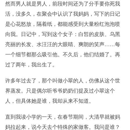
然而男人就是男人，前段时间还为了分手要你死我
活，没多久，在聚会中认识了我妈妈，写下的日记
是心花怒放，隔着纸，都能感受到大量粉红泡泡喷
向我。日记中，写到这个女子：白皙的皮肤、乌黑
亮丽的长发、水汪汪的大眼睛、爽朗的笑声……每
一个细节都那么吸引他。不久后，他们结婚了。再
过了两年，我出生了。
许多年过去了，那个叫做小翠的人，仿佛从这个世
界蒸发。只是偶尔听爷爷奶奶们提及过小翠这个
人，但具体她是谁，我却从来不知道。
直到我读小学的一天，在春节期间，大清早就被妈
妈拉起来，说今天去个特殊的家做客。我问是谁？