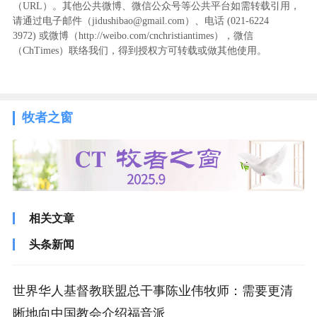
（URL）。其他公共微博、微信公众号等公共平台如需转载引用，
请通过电子邮件（jidushibao@gmail.com）、电话 (021-6224
3972
) ‬或微博（http://weibo.com/cnchristiantimes），微信
（ChTimes）联络我们，得到授权方可转载或做其他使用。
牧者之窗
相关文章
头条新闻
世界华人基督教联盟总干事陈业伟牧师：需要更清
晰地向中国教会介绍福音派