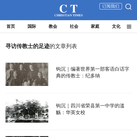
订阅我们
首页
国际
教会
社会
家庭
文化
寻访传教士的足迹
的文章列表
钩沉｜编著世界第一部客语白话字
典的传教士：纪多纳
钩沉｜四川省荣县第一中学的滥
觞：华英女校