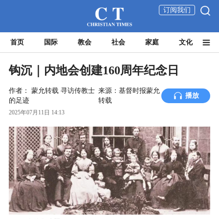
订阅我们
首页
国际
教会
社会
家庭
文化
钩沉｜内地会创建160周年纪念日
作者：
蒙允转载
寻访传教士
来源：基督时报蒙允
播放
的足迹
转载
2025年07月11日 14:13