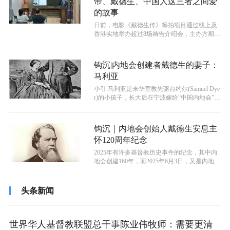
帝、戴德生、中国人这三者之间爱
的故事
​日前，电影《戴德生传》筹拍项目通过线上及
香港实地举办超过8场祷告介绍会，主办方期望
通过该电影，上帝兴起更多戴德生一...
钩沉|内地会创建者戴德生的妻子：
马利亚
小引:马利亚是来华宣教先驱台约尔(Samuel Dye
r)的小孩子，长大后在宁波嫁给“中国内地会”创
始人戴德生，她的...
钩沉｜内地会创始人戴德生安息主
怀120周年纪念
2025年有许多基督教历史事件的纪念，其中内
地会创建160年，而2025年6月3日，又是内地会
创始人戴德生安息主怀1...
头条新闻
世界华人基督教联盟总干事陈业伟牧师：需要更清