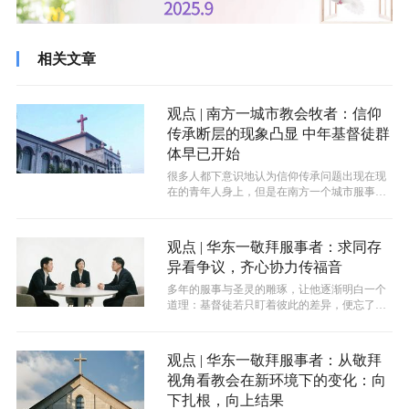
相关文章
观点 | 南方一城市教会牧者：信仰
传承断层的现象凸显 中年基督徒群
体早已开始
很多人都下意识地认为信仰传承问题出现在现
在的青年人身上，但是在南方一个城市服事的
牧者约书亚弟兄却有不同的意见。他认为...
观点 | 华东一敬拜服事者：求同存
异看争议，齐心协力传福音
多年的服事与圣灵的雕琢，让他逐渐明白一个
道理：基督徒若只盯着彼此的差异，便忘了我
们所信的是同一位救主。
观点 | 华东一敬拜服事者：从敬拜
视角看教会在新环境下的变化：向
下扎根，向上结果