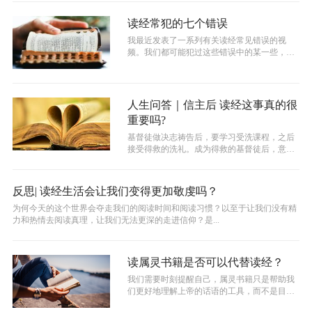
读经常犯的七个错误
我最近发表了一系列有关读经常见错误的视
频。我们都可能犯过这些错误中的某一些，或
者是全部。
人生问答｜信主后 读经这事真的很
重要吗?
基督徒做决志祷告后，要学习受洗课程，之后
接受得救的洗礼。成为得救的基督徒后，意味
着你要继续跟从上帝的话语过更新改变的...
反思| 读经生活会让我们变得更加敬虔吗？
为何今天的这个世界会夺走我们的阅读时间和阅读习惯？以至于让我们没有精
力和热情去阅读真理，让我们无法更深的走进信仰？是...
读属灵书籍是否可以代替读经？
我们需要时刻提醒自己，属灵书籍只是帮助我
们更好地理解上帝的话语的工具，而不是目的
本身。而当我们使用属灵书籍时，也当认...