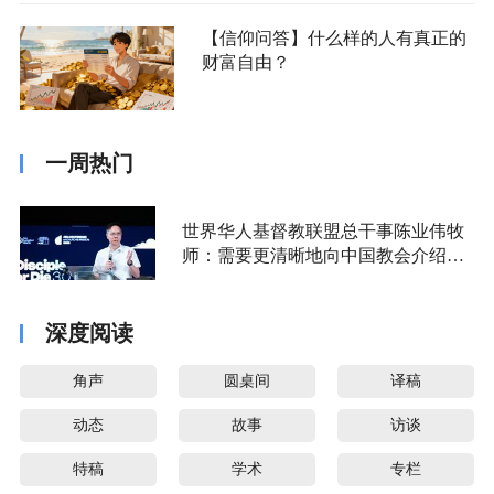
【信仰问答】什么样的人有真正的
财富自由？
一周热门
世界华人基督教联盟总干事陈业伟牧
师：需要更清晰地向中国教会介绍福
音派
深度阅读
角声
圆桌间
译稿
动态
故事
访谈
特稿
学术
专栏