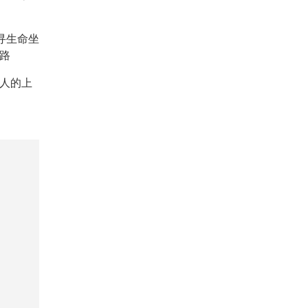
重寻生命坐
路
人的上