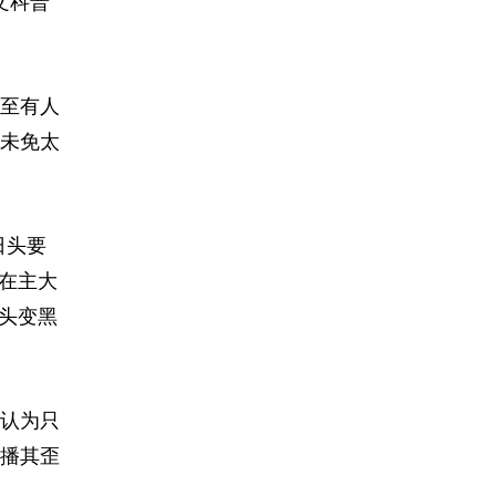
文科普
至有人
未免太
日头要
在主大
头变黑
认为只
播其歪