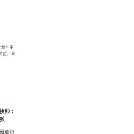
文章的不
者受益。我
牧师：
派
：最迫切