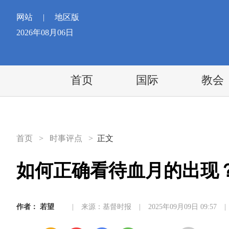
网站
|
地区版
2026年08月06日
首页
国际
教会
首页
>
时事评点
>
正文
如何正确看待血月的出现
作者：
若望
|
来源：基督时报
|
2025年09月09日 09:57
|