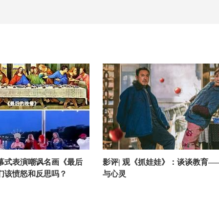
幕式表演嘲讽名画《最后
影评| 观《抓娃娃》：谈谈教育—
们该愤怒和反思吗？
与心灵