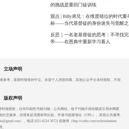
的挑战是重回门徒训练
观点 | Billy弟兄：在维度错位的时代
标——当代基督徒的身份迷失与觉醒之
反思｜一名老基督徒的思考：不寻找完
帝——在恩典中重新学习看人
立场声明
读者参考，基督时报保持中立。欢迎个人浏览转载，其他公众平台未经授权，不得
版权声明
基督时报授权，任何印刷性书籍刊物、公共网站、电子刊物不得转载或引用本网图
他社交媒体，但请务必清楚标明出处、作者与链接地址（URL）。其他公共微博、
l.com）、电话 (021-6224 3972
) ‬或微博（http://weibo.com/cnchristiantime
用。