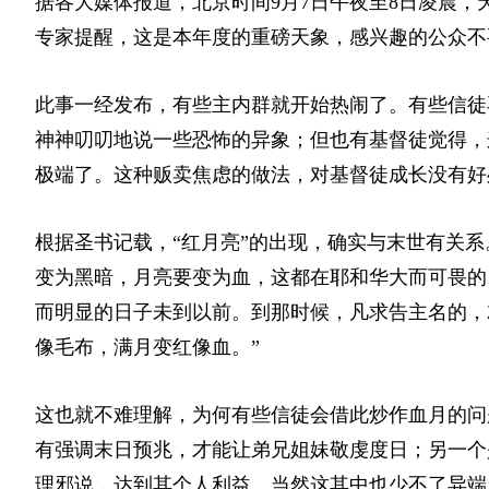
据各大媒体报道，北京时间9月7日午夜至8日凌晨
专家提醒，这是本年度的重磅天象，感兴趣的公众不
此事一经发布，有些主内群就开始热闹了。有些信徒
神神叨叨地说一些恐怖的异象；但也有基督徒觉得，
极端了。这种贩卖焦虑的做法，对基督徒成长没有好
根据圣书记载，“红月亮”的出现，确实与末世有关
变为黑暗，月亮要变为血，这都在耶和华大而可畏的
而明显的日子未到以前。到那时候，凡求告主名的，
像毛布，满月变红像血。”
这也就不难理解，为何有些信徒会借此炒作血月的问
有强调末日预兆，才能让弟兄姐妹敬虔度日；另一个
理邪说，达到其个人利益。当然这其中也少不了异端