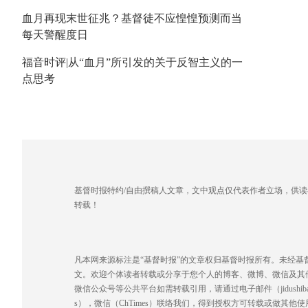
血月再现末世征兆？基督徒不应惶惶预测而当
每天警醒度日
福音时评|从“血月”所引发的关于反智主义的一
点思考
基督时报特约/自由撰稿人文章，文中观点仅代表作者立场，供
转载！
凡本网来源标注是“基督时报”的文章权归基督时报所有。未经
文。欢迎个体读者转载或分享于您个人的博客、微博、微信及其
微信公众号等公共平台如需转载引用，请通过电子邮件（jidushibao@gmai
s），微信（ChTimes）联络我们，得到授权方可转载或做其他使