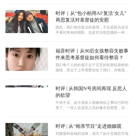
面却赫然标注着“复试不合格”。...
时评｜从“包小柏用AI‘复活’女儿”
再思复活对基督徒的安慰
因此，我们相信复活的真理，不仅是因为这关
乎着对将来的期盼，也是对当前悲痛的一种安
慰。它赋予基督徒面对亲人离世时的勇气...
福音时评｜从90后女孩整容失败事
件来思考基督徒如何看待整容？
我们每个人的价值不在于五官的轮廓或身材的
曲线，而在于上帝用爱创造了我们，并视我们
在祂眼中为宝贵。让我们以此为最大的安...
时评 | 从韩国N号房间再现 反思人
的欲望
不得不说，如今很多人都被情欲之事玷污和伤
害了。一些人在庙堂之高好像衣冠楚楚，但是
在私生活中却异常混乱，这在很多被查的...
时评 | 从“相亲节目”走进婚姻观
对颜值和金钱的追捧，成为了如今在婚恋市场