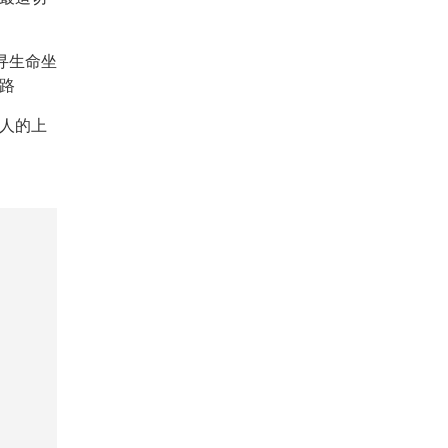
重寻生命坐
路
人的上