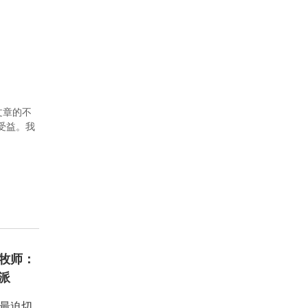
文章的不
者受益。我
牧师：
派
：最迫切