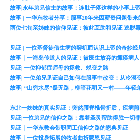
故事|永年弟兄信主的故事：连肚子疼这样的小事上
故事 | 一华东牧者分享：服事20年来因薪资问题带
两位七旬亲姊妹的信仰见证：彼此互助和见证 逃脱
见证 | 一位基督徒借生病的契机而认识上帝的奇妙经
故事｜一海岛传道人的见证：被医生放弃的瘫痪病人 
见证| 一位抑郁症师母的拯救、蜕变之路
故事| 一位弟兄见证自己如何在服事中改变：从冷漠
故事| “山穷水尽”疑无路，柳暗花明又一村——年轻
东北一姊妹的真实见证：突然腰脊椎骨折后，疾病煎
见证|一位弟兄的信仰之路：靠着圣灵帮助得胜一切
见证｜一华东教会带职同工信仰之路的恩典见证
故事｜一位投身拓展的牧者曲折蒙恩见证