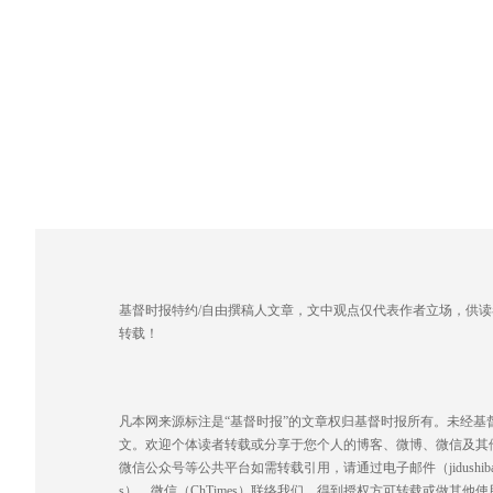
基督时报特约/自由撰稿人文章，文中观点仅代表作者立场，供
转载！
凡本网来源标注是“基督时报”的文章权归基督时报所有。未经
文。欢迎个体读者转载或分享于您个人的博客、微博、微信及其
微信公众号等公共平台如需转载引用，请通过电子邮件（jidushibao@gmai
s），微信（ChTimes）联络我们，得到授权方可转载或做其他使