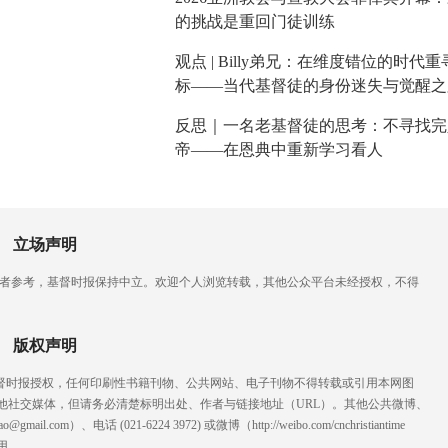
的挑战是重回门徒训练
观点 | Billy弟兄：在维度错位的时代
标——当代基督徒的身份迷失与觉醒之
反思｜一名老基督徒的思考：不寻找完
帝——在恩典中重新学习看人
立场声明
读者参考，基督时报保持中立。欢迎个人浏览转载，其他公众平台未经授权，不得
版权声明
基督时报授权，任何印刷性书籍刊物、公共网站、电子刊物不得转载或引用本网图
他社交媒体，但请务必清楚标明出处、作者与链接地址（URL）。其他公共微博、
l.com）、电话 (021-6224 3972
) ‬或微博（http://weibo.com/cnchristiantime
用。