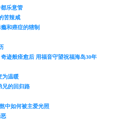
帝都乐意管
来的苦辣咸
毒瘾和癌症的辖制
历
奇迹般痊愈后 用福音守望祝福海岛30年
变为温暖
弟兄的回归路
熬中如何被主爱光照
罪恶