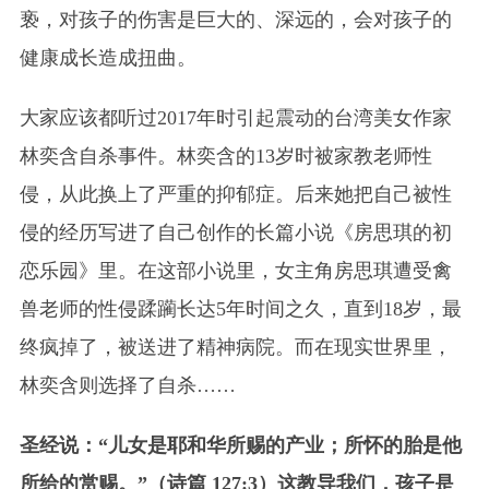
亵，对孩子的伤害是巨大的、深远的，会对孩子的
健康成长造成扭曲。
大家应该都听过2017年时引起震动的台湾美女作家
林奕含自杀事件。林奕含的13岁时被家教老师性
侵，从此换上了严重的抑郁症。后来她把自己被性
侵的经历写进了自己创作的长篇小说《房思琪的初
恋乐园》里。在这部小说里，女主角房思琪遭受禽
兽老师的性侵蹂躏长达5年时间之久，直到18岁，最
终疯掉了，被送进了精神病院。而在现实世界里，
林奕含则选择了自杀……
圣经说：“儿女是耶和华所赐的产业；所怀的胎是他
所给的赏赐。”（诗篇 127:3）这教导我们，孩子是