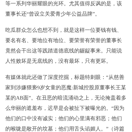
等一系列华丽耀眼的光环。尤其值得反讽的是，该
董事长还“曾设立关爱青少年公益品牌”。
吃瓜群众怎么也想不到，就是这样一位要钱有钱、
要名有名、要地位有地位、要荣誉有荣誉的董事长
竟然会干出这等践踏道德底线的龌龊事来。只能说
人性败坏是无底线的，没有最坏，只有更坏。
有媒体就此还做了深度挖掘，标题特刺眼：“从慈善
家到涉嫌猥亵9岁女童的恶魔:新城控股原董事长王某
某的AB面”。在丑恶的暗流涌动之上，无论掩盖着多
么华丽的遮羞布，迟早是会被扯下被曝光的。“因为
他们的口中没有诚实；他们的心里满有邪恶；他们
的喉咙是敞开的坟墓；他们用舌头谄媚人。”（诗篇