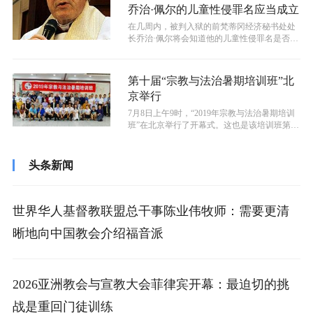
乔治·佩尔的儿童性侵罪名应当成立
在几周内，被判入狱的前梵蒂冈经济秘书处处
长乔治·佩尔将会知道他的儿童性侵罪名是否被
推翻，又或者是6日上诉遭澳大利亚法...
第十届“宗教与法治暑期培训班”北
京举行
7月8日上午9时，“2019年宗教与法治暑期培训
班”在北京举行了开幕式。这也是该培训班第10
届举行。
头条新闻
世界华人基督教联盟总干事陈业伟牧师：需要更清
晰地向中国教会介绍福音派
2026亚洲教会与宣教大会菲律宾开幕：最迫切的挑
战是重回门徒训练