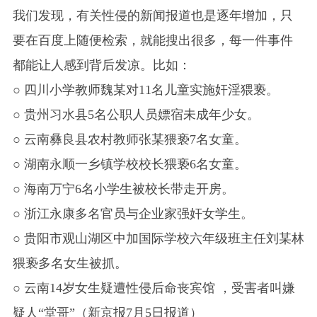
我们发现，有关性侵的新闻报道也是逐年增加，只
要在百度上随便检索，就能搜出很多，每一件事件
都能让人感到背后发凉。比如：
○ 四川小学教师魏某对11名儿童实施奸淫猥亵。
○
贵州习水县5名公职人员嫖宿未成年少女。
○
云南彝良县农村教师张某猥亵7名女童。
○
湖南永顺一乡镇学校校长猥亵6名女童。
○
海南万宁6名小学生被校长带走开房。
○
浙江永康多名官员与企业家强奸女学生。
○
贵阳市观山湖区中加国际学校六年级班主任刘某林
猥亵多名女生被抓。
○
云南14岁女生疑遭性侵后命丧宾馆 ，受害者叫嫌
疑人“堂哥”（新京报7月5日报道）