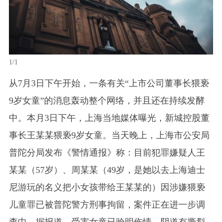
1/1
从7月3日下午开始，一条有关“上市公司董事长猥亵
9岁女童”的消息轰动整个网络，并且还在持续发酵
中。本月3日下午，上海当地媒体曝光，新城控股董
事长王某某猥亵9岁女童。当天晚上，上海市公安局
普陀分局发布《警情通报》称：目前犯罪嫌疑人王
某某（57岁）、周某某（49岁，是她以去上海迪士
尼游玩的名义把小女孩带给王某某的）因涉嫌猥亵
儿童罪已被普陀警方刑事拘留，案件正在进一步调
查中。据报道，受害女童已验明伤情，阴道有撕裂