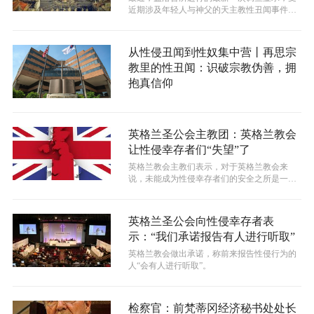
近期涉及年轻人与神父的天主教性丑闻事件的
影响，越来越多的天主教教徒开始质疑自...
从性侵丑闻到性奴集中营丨再思宗
教里的性丑闻：识破宗教伪善，拥
抱真信仰
英格兰圣公会主教团：英格兰教会
让性侵幸存者们“失望”了
英格兰教会主教们表示，对于英格兰教会来
说，未能成为性侵幸存者们的安全之所是一种
耻辱。最近，就一份措辞严厉的有关教会未...
英格兰圣公会向性侵幸存者表
示：“我们承诺报告有人进行听取”
英格兰教会做出承诺，称前来报告性侵行为的
人“会有人进行听取”。
检察官：前梵蒂冈经济秘书处处长