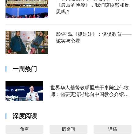
《最后的晚餐》，我们该愤怒和反
思吗？
影评| 观《抓娃娃》：谈谈教育——
诚实与心灵
一周热门
世界华人基督教联盟总干事陈业伟牧
师：需要更清晰地向中国教会介绍福
音派
深度阅读
角声
圆桌间
译稿