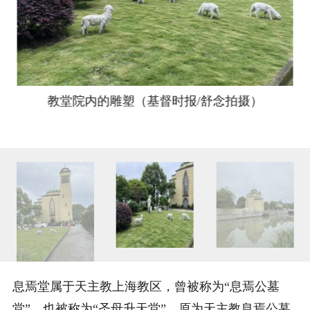
教堂院内的雕塑（基督时报/舒念拍摄）
息焉堂属于天主教上海教区，曾被称为“息焉公墓
堂”，也被称为“圣母升天堂”。原为天主教息焉公墓