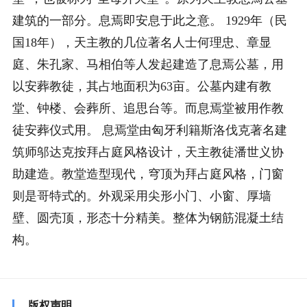
建筑的一部分。息焉即安息于此之意。 1929年（民
国18年），天主教的几位著名人士何理忠、章显
庭、朱孔家、马相伯等人发起建造了息焉公墓，用
以安葬教徒，其占地面积为63亩。公墓内建有教
堂、钟楼、会葬所、追思台等。而息焉堂被用作教
徒安葬仪式用。 息焉堂由匈牙利籍斯洛伐克著名建
筑师邬达克按拜占庭风格设计，天主教徒潘世义协
助建造。教堂造型现代，穹顶为拜占庭风格，门窗
则是哥特式的。外观采用尖形小门、小窗、厚墙
壁、圆壳顶，形态十分精美。整体为钢筋混凝土结
构。
版权声明