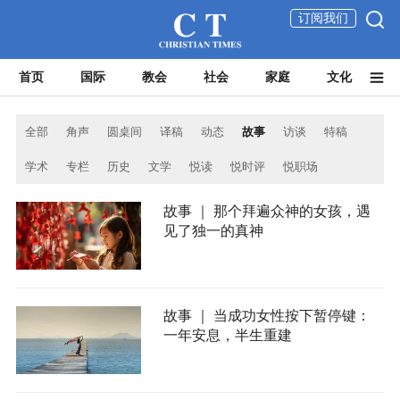
订阅我们
首页
国际
教会
社会
家庭
文化
全部
角声
圆桌间
译稿
动态
故事
访谈
特稿
学术
专栏
历史
文学
悦读
悦时评
悦职场
故事 ｜ 那个拜遍众神的女孩，遇
见了独一的真神
故事 ｜ 当成功女性按下暂停键：
一年安息，半生重建