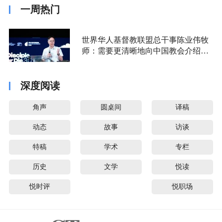
一周热门
世界华人基督教联盟总干事陈业伟牧
师：需要更清晰地向中国教会介绍福
音派
深度阅读
角声
圆桌间
译稿
动态
故事
访谈
特稿
学术
专栏
历史
文学
悦读
悦时评
悦职场