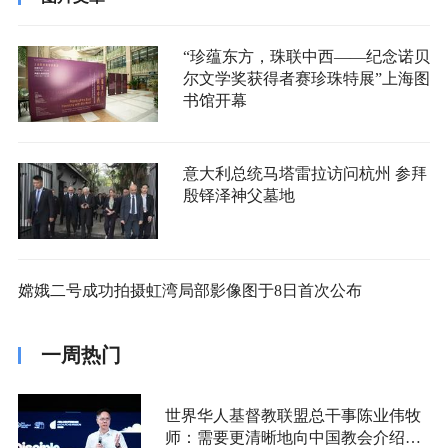
“珍蕴东方，珠联中西——纪念诺贝
尔文学奖获得者赛珍珠特展”上海图
书馆开幕
意大利总统马塔雷拉访问杭州 参拜
殷铎泽神父墓地
嫦娥二号成功拍摄虹湾局部影像图于8日首次公布
一周热门
世界华人基督教联盟总干事陈业伟牧
师：需要更清晰地向中国教会介绍福