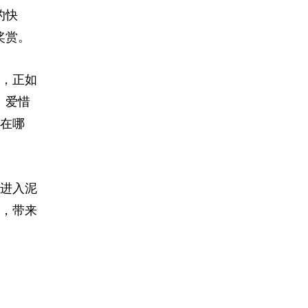
的快
奖赏。
，正如
。爱惜
在哪
进入泥
，带来