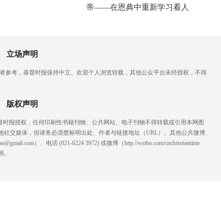
帝——在恩典中重新学习看人
立场声明
读者参考，基督时报保持中立。欢迎个人浏览转载，其他公众平台未经授权，不得
版权声明
基督时报授权，任何印刷性书籍刊物、公共网站、电子刊物不得转载或引用本网图
他社交媒体，但请务必清楚标明出处、作者与链接地址（URL）。其他公共微博、
l.com）、电话 (021-6224 3972
) ‬或微博（http://weibo.com/cnchristiantime
用。