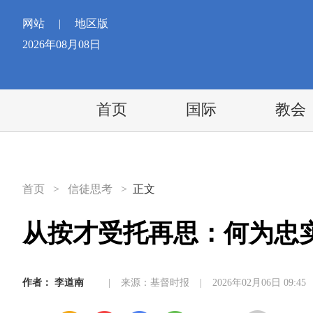
网站
|
地区版
2026年08月08日
首页
国际
教会
首页
>
信徒思考
>
正文
从按才受托再思：何为忠
作者：
李道南
|
来源：基督时报
|
2026年02月06日 09:45