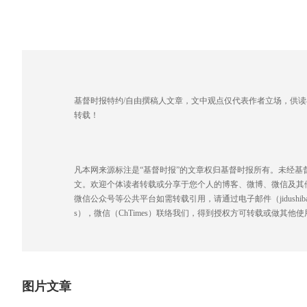
基督时报特约/自由撰稿人文章，文中观点仅代表作者立场，供
转载！
凡本网来源标注是“基督时报”的文章权归基督时报所有。未经
文。欢迎个体读者转载或分享于您个人的博客、微博、微信及其
微信公众号等公共平台如需转载引用，请通过电子邮件（jidushibao@gmai
s），微信（ChTimes）联络我们，得到授权方可转载或做其他使
图片文章