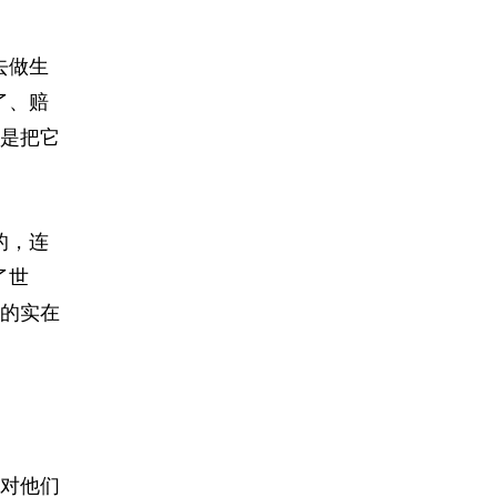
去做生
了、赔
是把它
的，连
了世
的实在
对他们