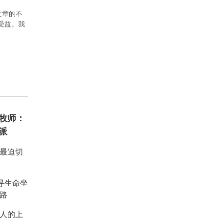
文章的不
者受益。我
牧师：
派
：最迫切
重寻生命坐
路
人的上