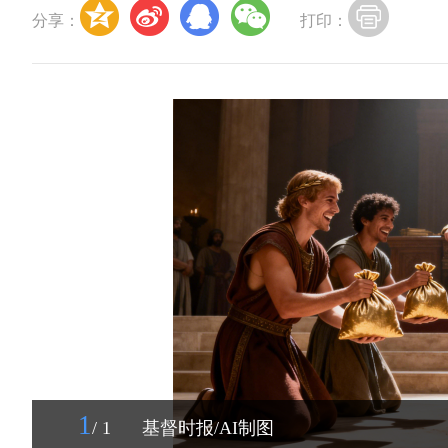
分享：
打印：
1
/ 1
基督时报/AI制图