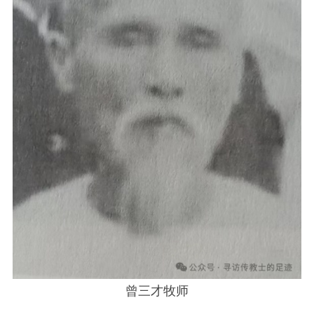
曾三才牧师