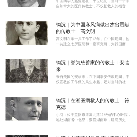
中国药学的起源是在二十世纪初，当时一个来
自加拿大的医疗传教士，不仅把救人的福音带
到中国，也研究药物的来源、炮制、性状...
钩沉｜为中国麻风病做出杰出贡献
的传教士：高文明
高文明在华一共工作了43年，在中国期间，他
一共建立七所医院和一座研究所，为我国麻风
病治疗和防治做出了杰出的贡献。
钩沉｜誉为慈善家的传教士：安临
来
来自美国的安临来，在中国泰安传教期间，不
仅宣教的工作做的风生水起，还对当时的社会
贡献颇丰，如设立卫生所、疏浚河道、安...
钩沉｜在湘医病救人的传教士：符
克德
小引：位于益阳市康富北路118号的中心医院，
地处湖南省中北部，洞庭湖南岸，建院历史可
追溯至1906年，距今已有119...