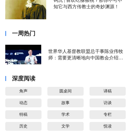
钩沉 | 喜欢吃猕猴桃？那你不可不
知它与西方传教士的奇妙渊源！
一周热门
世界华人基督教联盟总干事陈业伟牧
师：需要更清晰地向中国教会介绍福
音派
深度阅读
角声
圆桌间
译稿
动态
故事
访谈
特稿
学术
专栏
历史
文学
悦读