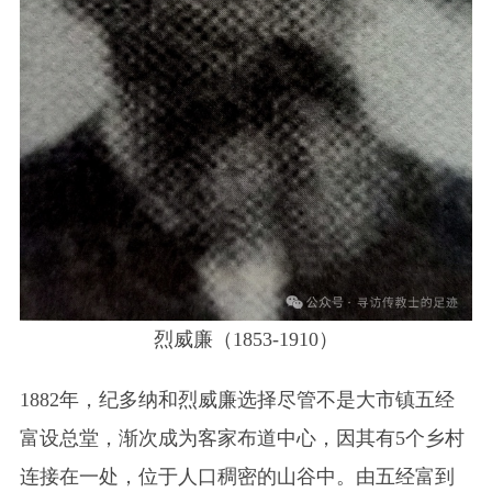
烈威廉（1853-1910）
1882年，纪多纳和烈威廉选择尽管不是大市镇五经
富设总堂，渐次成为客家布道中心，因其有5个乡村
连接在一处，位于人口稠密的山谷中。由五经富到