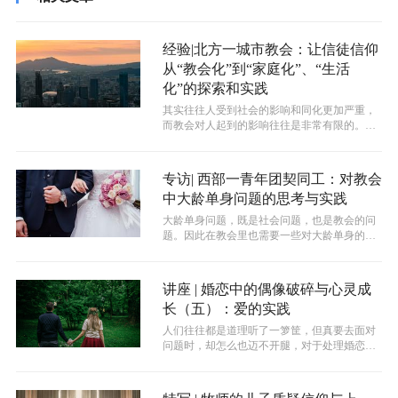
经验|北方一城市教会：让信徒信仰
从“教会化”到“家庭化”、“生活
化”的探索和实践
其实往往人受到社会的影响和同化更加严重，
而教会对人起到的影响往往是非常有限的。这
是客观事实。我们都希望自己能够结出来...
专访| 西部一青年团契同工：对教会
中大龄单身问题的思考与实践
大龄单身问题，既是社会问题，也是教会的问
题。因此在教会里也需要一些对大龄单身的婚
姻有负担的人起来帮助那些单身的弟兄姐...
讲座 | 婚恋中的偶像破碎与心灵成
长（五）：爱的实践
人们往往都是道理听了一箩筐，但真要去面对
问题时，却怎么也迈不开腿，对于处理婚恋关
系也同样如此。那么如何在听懂了理论之...