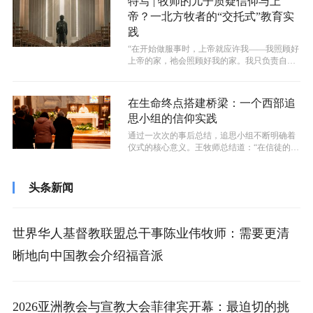
特写 | 牧师的儿子质疑信仰与上
帝？一北方牧者的“交托式”教育实
践
“在开始做服事时，上帝就应许我——我照顾好
上帝的家，祂会照顾好我的家。我只负责自己
当负责的，其他的，我完全交给上帝，...
在生命终点搭建桥梁：一个西部追
思小组的信仰实践
通过一次次的事后总结，追思小组不断明确着
仪式的核心意义。王牧师总结道：“在信徒的追
思会上，我们回忆逝者的故事，称赞他...
头条新闻
世界华人基督教联盟总干事陈业伟牧师：需要更清
晰地向中国教会介绍福音派
2026亚洲教会与宣教大会菲律宾开幕：最迫切的挑