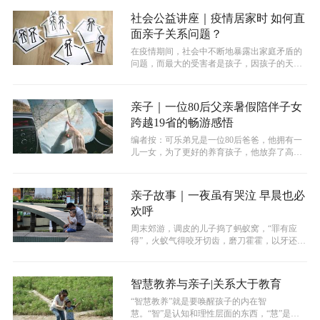
社会公益讲座｜疫情居家时 如何直
面亲子关系问题？
在疫情期间，社会中不断地暴露出家庭矛盾的
问题，而最大的受害者是孩子，因孩子的天性
是希望出去活动玩耍，但实际情况是在家...
亲子｜一位80后父亲暑假陪伴子女
跨越19省的畅游感悟
编者按：可乐弟兄是一位80后爸爸，他拥有一
儿一女，为了更好的养育孩子，他放弃了高薪
的工作，成为了全职奶爸。在陪伴孩子...
亲子故事｜一夜虽有哭泣 早晨也必
欢呼
周末郊游，调皮的儿子捣了蚂蚁窝，“罪有应
得”，火蚁气得咬牙切齿，磨刀霍霍，以牙还
牙，狠狠“惩罚”了儿子，左手被咬得红...
智慧教养与亲子|关系大于教育
“智慧教养”就是要唤醒孩子的内在智
慧。“智”是认知和理性层面的东西，“慧”是心