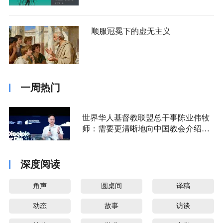
顺服冠冕下的虚无主义
一周热门
世界华人基督教联盟总干事陈业伟牧
师：需要更清晰地向中国教会介绍福
音派
深度阅读
角声
圆桌间
译稿
动态
故事
访谈