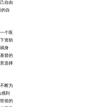
己自由
语的自
一个医
下资助
祸身
基督的
意选择
不断为
免感到
世俗的