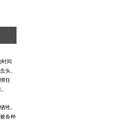
的时间
念头。
绑住
来。
牺牲。
被各种