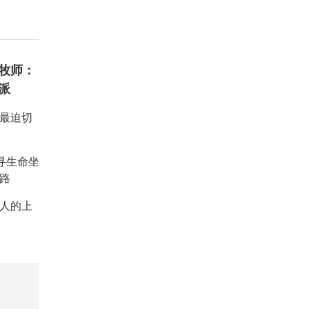
牧师：
派
：最迫切
重寻生命坐
路
人的上