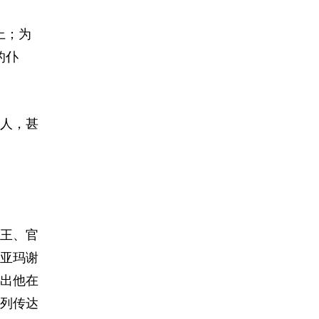
上；为
的仆
人，甚
王、官
亚玛谢
出他在
列传达