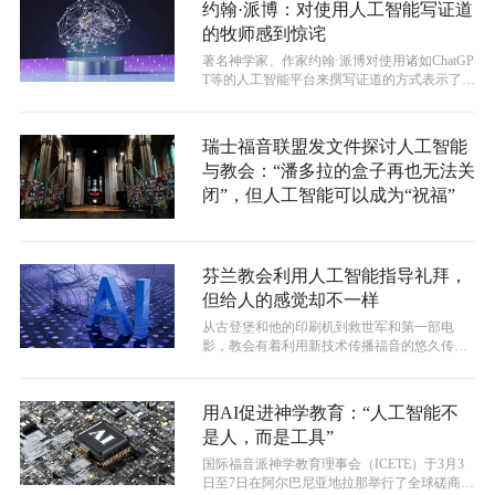
约翰·派博：对使用人工智能写证道
的牧师感到惊诧
著名神学家、作家约翰·派博对使用诸如ChatGP
T等的人工智能平台来撰写证道的方式表示了反
对声，称自己对这种想法感到...
瑞士福音联盟发文件探讨人工智能
与教会：“潘多拉的盒子再也无法关
闭”，但人工智能可以成为“祝福”
芬兰教会利用人工智能指导礼拜，
但给人的感觉却不一样
从古登堡和他的印刷机到救世军和第一部电
影，教会有着利用新技术传播福音的悠久传
统。
用AI促进神学教育：“人工智能不
是人，而是工具”
国际福音派神学教育理事会（ICETE）于3月3
日至7日在阿尔巴尼亚地拉那举行了全球磋商会