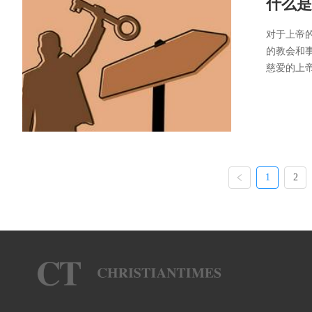
什么是
对于上帝
的教会和
慈爱的上
1
2