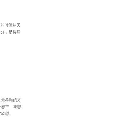
从的时候从天
本分，是将属
、最孝顺的方
位恩主。我想
常欣慰。