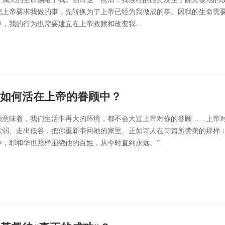
把上帝要求我做的事，先转换为了上帝已经为我做成的事。因我的生命需
，我的行为也需要建立在上帝救赎和改变我...
如何活在上帝的眷顾中？
顾意味着，我们生活中再大的环境，都不会大过上帝对你的眷顾……上帝
软弱、走出低谷，把你重新带回祂的家里。正如诗人在诗篇所赞美的那样：
冷，耶和华也照样围绕他的百姓，从今时直到永远。”