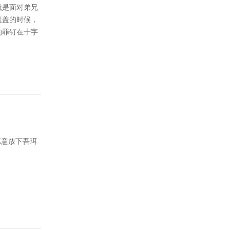
就是面对弟兄
遮盖的时候，
的罪钉在十字
愿意放下吾珥