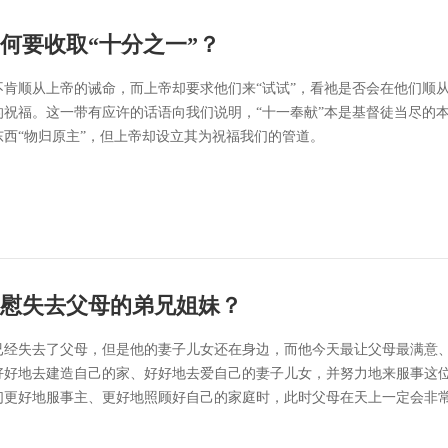
何要收取“十分之一”？
不肯顺从上帝的诫命，而上帝却要求他们来“试试”，看祂是否会在他们顺
的祝福。这一带有应许的话语向我们说明，“十一奉献”本是基督徒当尽的
东西“物归原主”，但上帝却设立其为祝福我们的管道。
慰失去父母的弟兄姐妹？
已经失去了父母，但是他的妻子儿女还在身边，而他今天最让父母最满意
好好地去建造自己的家、好好地去爱自己的妻子儿女，并努力地来服事这
们更好地服事主、更好地照顾好自己的家庭时，此时父母在天上一定会非