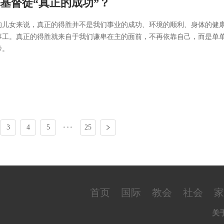
基督徒“真正的成功”？
的儿女来说，真正的得胜并不是我们事业的成功、环境的顺利、身体的健
事工。真正的得胜就来自于我们谦卑在主的面前，不再依靠自己，而是单
帝。
3
4
5
•••
25
首页
国际
教会
社会
家
关