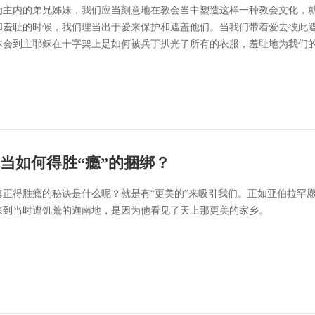
为主内的弟兄姊妹，我们应当刻意地在教会当中塑造这样一种教会文化，
和羞耻的时候，我们理当出于爱来保护和遮盖他们。当我们带着爱去彼此
体会到主耶稣在十字架上是如何被兵丁扒光了所有的衣服，羞耻地为我们
当如何得胜“瘾”的捆绑？
真正得胜瘾的秘诀是什么呢？就是有“更美的”来吸引我们。正如亚伯拉罕
来到当时遭饥荒的迦南地，是因为他看见了天上那更美的家乡。