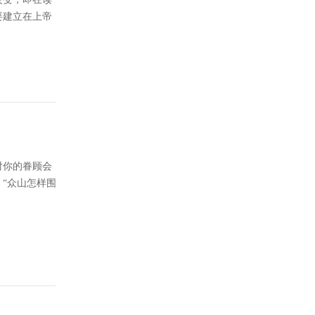
要建立在上帝
对你的眷顾会
“众山怎样围