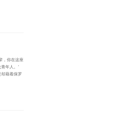
辈，你在这座
青年人。’
是却藉着保罗