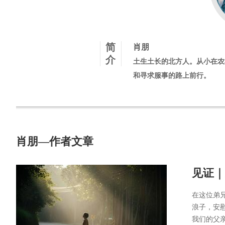
简
肖朋
介
土生土长的北方人。从小在农
和寻求服事的路上前行。
肖朋—作者文章
见证｜
在这位弟
浪子，安
我们的父