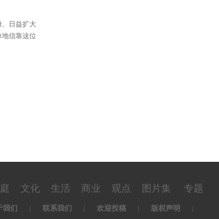
康、日益扩大
单地信靠这位
庭
文化
生活
商业
观点
图片集
专题
于我们
|
联系我们
|
欢迎投稿
|
版权声明
|