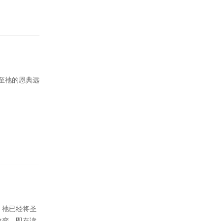
至祂的恩典远
，祂已经将圣
改变，即在读