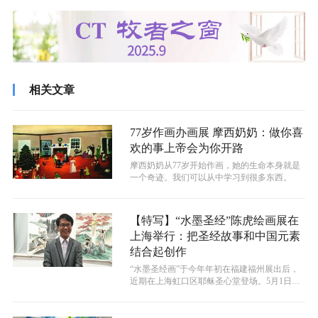
相关文章
77岁作画办画展 摩西奶奶：做你喜
欢的事上帝会为你开路
摩西奶奶从77岁开始作画，她的生命本身就是
一个奇迹。我们可以从中学习到很多东西。
【特写】“水墨圣经”陈虎绘画展在
上海举行：把圣经故事和中国元素
结合起创作
“水墨圣经画”于今年年初在福建福州展出后，
近期在上海虹口区耶稣圣心堂登场。5月1日进
行开幕，展至5月9日。上海也是该...