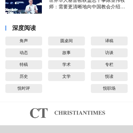
世界华人基督教联盟总干事陈业伟牧
师：需要更清晰地向中国教会介绍福
音派
深度阅读
角声
圆桌间
译稿
动态
故事
访谈
特稿
学术
专栏
历史
文学
悦读
悦时评
悦职场