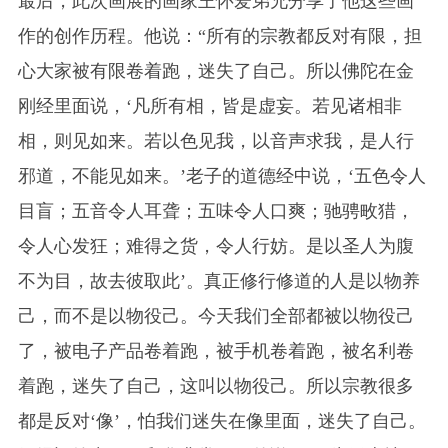
最后，此次画展的画家王怀爱弟兄分享了他这些画
作的创作历程。他说：“所有的宗教都反对有限，担
心大家被有限卷着跑，迷失了自己。所以佛陀在金
刚经里面说，‘凡所有相，皆是虚妄。若见诸相非
相，则见如来。若以色见我，以音声求我，是人行
邪道，不能见如来。’老子的道德经中说，‘五色令人
目盲；五音令人耳聋；五味令人口爽；驰骋畋猎，
令人心发狂；难得之货，令人行妨。是以圣人为腹
不为目，故去彼取此’。真正修行修道的人是以物养
己，而不是以物役己。今天我们全部都被以物役己
了，被电子产品卷着跑，被手机卷着跑，被名利卷
着跑，迷失了自己，这叫以物役己。所以宗教很多
都是反对‘像’，怕我们迷失在像里面，迷失了自己。