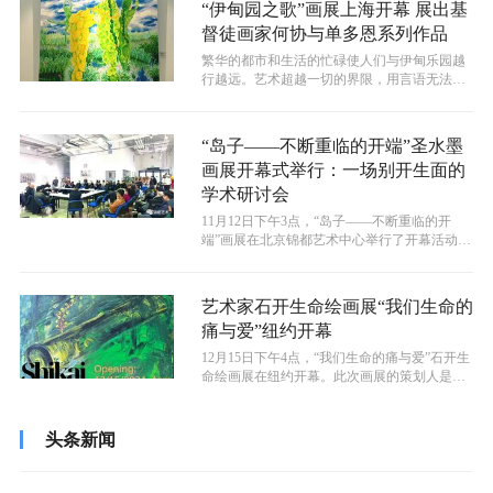
“伊甸园之歌”画展上海开幕 展出基
督徒画家何协与单多恩系列作品
繁华的都市和生活的忙碌使人们与伊甸乐园越
行越远。艺术超越一切的界限，用言语无法表
达的隐喻，来帮助人们去发现和寻回失落...
“岛子——不断重临的开端”圣水墨
画展开幕式举行：一场别开生面的
学术研讨会
11月12日下午3点，“岛子——不断重临的开
端”画展在北京锦都艺术中心举行了开幕活动，
并在开幕活动上举行了一场学术研...
艺术家石开生命绘画展“我们生命的
痛与爱”纽约开幕
12月15日下午4点，“我们生命的痛与爱”石开生
命绘画展在纽约开幕。此次画展的策划人是郝
青松，主办方是先驱艺术文化中...
头条新闻