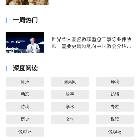
一周热门
世界华人基督教联盟总干事陈业伟牧
师：需要更清晰地向中国教会介绍福
音派
深度阅读
角声
圆桌间
译稿
动态
故事
访谈
特稿
学术
专栏
历史
文学
悦读
悦时评
悦职场