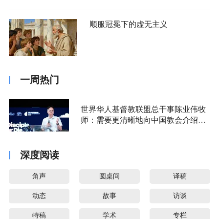
顺服冠冕下的虚无主义
一周热门
世界华人基督教联盟总干事陈业伟牧
师：需要更清晰地向中国教会介绍福
音派
深度阅读
角声
圆桌间
译稿
动态
故事
访谈
特稿
学术
专栏