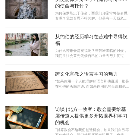
的使命与托付？
为何保罗能忠于使命，而我们却常常将使命抛
弃呢？我曾百思不得其解。但是有一天我忽然
明白，因为保罗真实的遇见过复活的基督...
从约伯的经历学习在苦难中寻得祝
福
为什么苦难会是祝福呢？当苦难降临的时候，
我们往往会首先凭借自己的力量去努力度过。
我们会想尽各种办法，绞尽脑汁地寻找解...
跨文化宣教之语言学习的魅力
“如果你用一个人能理解的语言和他说话，那是
在和他的头脑沟通; 而如果你用他的母语和他说
话，那是在和他的心灵对话。”这...
访谈 | 北方一牧者：教会需要给基
层传道人提供更多开拓眼界和学习
的机会
“就算教会不给我们创造机会，如果我们自己再
不创造机会，我们就彻底没有眼界了，也就没