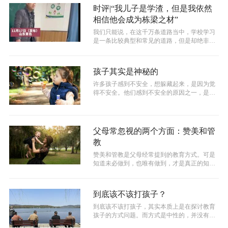
时评|“我儿子是学渣，但是我依然
相信他会成为栋梁之材”
我们只能说，在这千万条道路当中，学校学习
是一条比较典型和常见的道路，但是却绝非只
有学习这一条道路。
孩子其实是神秘的
许多孩子感到不安全，想躲藏起来，是因为觉
得不安全。他们感到不安全的原因之一，是他
们没有秘密。他们的秘密被剥夺了。他们...
父母常忽视的两个方面：赞美和管
教
赞美和管教是父母经常提到的教育方式。可是
知道未必做到，也唯有做到，才是真正的知
道。关键是，我们有时只知其一不知其二。...
到底该不该打孩子？
到底该不该打孩子，其实本质上是在探讨教育
孩子的方式问题。而方式是中性的，并没有好
坏之分，有好坏之分的是人的心。若我们...