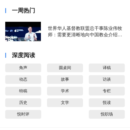
一周热门
世界华人基督教联盟总干事陈业伟牧
师：需要更清晰地向中国教会介绍福
音派
深度阅读
角声
圆桌间
译稿
动态
故事
访谈
特稿
学术
专栏
历史
文学
悦读
悦时评
悦职场