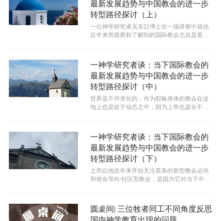
最新发展趋势与中国教会的进一步
转型路径探讨（上）
一位神学研究者吴东日博士在一场讲座中就他
近年来所观察和了解到的国际教会尤其是英美
教会的最新动向进行了介绍，并谈到由此...
一神学研究者谈：当下国际教会的
最新发展趋势与中国教会的进一步
转型路径探讨（中）
世界是不停变化的，作为耶稣身体的教会在这
地上也是处于动态之中，因为上帝也是在不同
时代掀起不同的浪潮来带领每个时代不同...
一神学研究者谈：当下国际教会的
最新发展趋势与中国教会的进一步
转型路径探讨（下）
之所以他近年来开始关注英美的新型教会运动
和使命导向/社区型教会，是因为它对当下中国
教会的发展可以提供一个很好的思路，...
圆桌间| 三位牧者同工不同角度反思
国内神学教育出现的问题