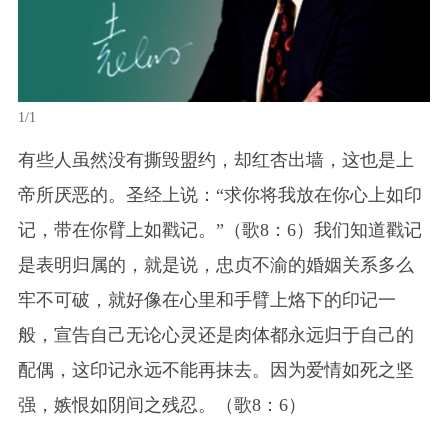
1/1
有些人虽然没有撕毁盟约，却红杏出墙，这也是上
帝所厌恶的。圣经上说：“求你将我放在你心上如印
记，带在你臂上如戳记。”（歌8：6）我们知道戳记
是表明归属的，就是说，忠贞不渝的婚姻关系多么
牢不可破，就好像在心里和手臂上烙下的印记一
般，宣告自己无论心灵还是肉体都永远归于自己的
配偶，这印记永远不能再抹去。因为爱情如死之坚
强，嫉恨如阴间之残忍。（歌8：6）