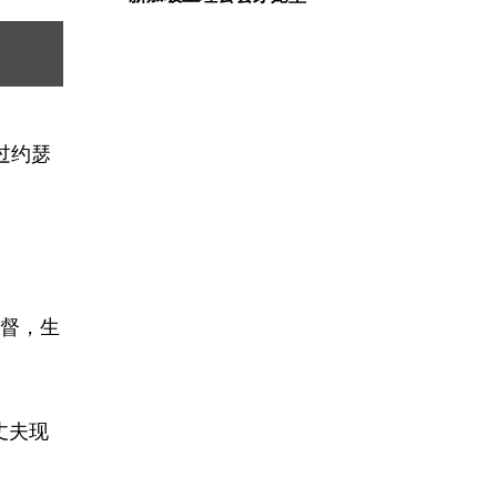
过约瑟
督，生
丈夫现