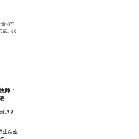
文章的不
者受益。我
牧师：
派
：最迫切
重寻生命坐