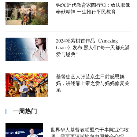
钩沉|近代教育家陶行知：效法耶稣
奉献精神 一生推行平民教育
2024邓紫棋首作品《Amazing
Grace》发布 愿人们“每一天都充滿
爱与恩典”
基督徒艺人张芸京生日前感恩妈
妈，讲述靠上帝之爱与妈妈修复关
系
一周热门
世界华人基督教联盟总干事陈业伟牧
师：需要更清晰地向中国教会介绍福