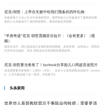
尼克•胡哲：上帝在失败中给我们预备的四件礼物
失败是每个人在人生当中必有的经历，然而有的人让失败成为了最终的结果，
有的人让失败成为了成功的垫脚石。著名的励志演讲家...
“半身奇迹”尼克·胡哲震撼音乐短片：《会有更多》（视
频）
现实生活中，我们或多或少会遇到各样的困难，会有失望，会有灰心，然而生
活并非仅仅如此，尼克·胡哲这位没有四肢的基督徒用...
尼克·胡哲要当爸爸了！facebook分享胎儿13周超音波照片
尼克胡哲要当爸爸啦！上周日（19日），生命斗士尼克胡哲在其脸书（faceboo
k）上与大家传递了这一喜讯，并把妻子K...
头条新闻
世界华人基督教联盟总干事陈业伟牧师：需要更清