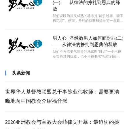
(一)——从律法的挣扎到恩典的释
放
我们误以为属灵成熟的标志是“能胜过罪、能不
再犯罪”。然而，圣经的叙事却指向另一条截然
不同的路径——它从未呼召人靠一己...
男人心 | 圣经教男人如何面对罪(二)
——从律法的挣扎到恩典的释放
我们不再需要气喘吁吁地试图“胜过”一个已被
基督胜过的仇敌，也不再被要求“抵挡到流
血”，因为那唯一有功效的宝血，早已在...
头条新闻
世界华人基督教联盟总干事陈业伟牧师：需要更清
晰地向中国教会介绍福音派
2026亚洲教会与宣教大会菲律宾开幕：最迫切的挑