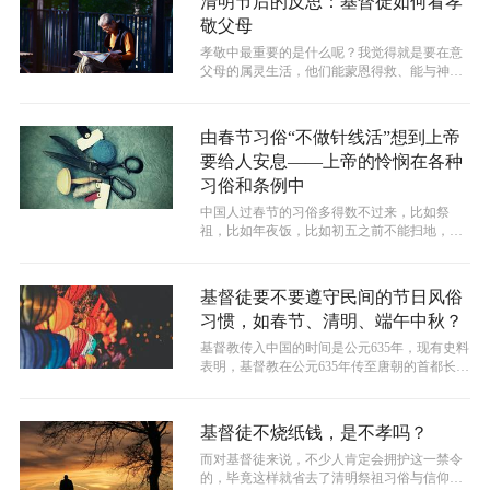
清明节后的反思：基督徒如何看孝
敬父母
孝敬中最重要的是什么呢？我觉得就是要在意
父母的属灵生活，他们能蒙恩得救、能与神同
行、能住在基督里面，这将是他们晚年生...
由春节习俗“不做针线活”想到上帝
要给人安息——上帝的怜悯在各种
习俗和条例中
中国人过春节的习俗多得数不过来，比如祭
祖，比如年夜饭，比如初五之前不能扫地，倒
垃圾……什么日子能做什么，不能做什么，...
基督徒要不要遵守民间的节日风俗
习惯，如春节、清明、端午中秋？
基督教传入中国的时间是公元635年，现有史料
表明，基督教在公元635年传至唐朝的首都长
安，距今有1300多年的时间，...
基督徒不烧纸钱，是不孝吗？
而对基督徒来说，不少人肯定会拥护这一禁令
的，毕竟这样就省去了清明祭祖习俗与信仰的