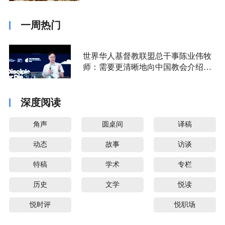
一周热门
世界华人基督教联盟总干事陈业伟牧
师：需要更清晰地向中国教会介绍福
音派
深度阅读
角声
圆桌间
译稿
动态
故事
访谈
特稿
学术
专栏
历史
文学
悦读
悦时评
悦职场