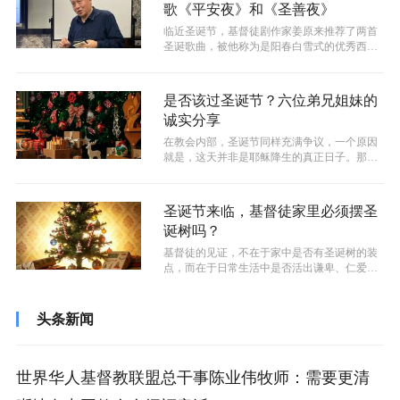
歌《平安夜》和《圣善夜》
临近圣诞节，基督徒剧作家姜原来推荐了两首
圣诞歌曲，被他称为是阳春白雪式的优秀西方
天籁艺术歌曲——《平安夜》和《圣善夜...
是否该过圣诞节？六位弟兄姐妹的
诚实分享
在教会内部，圣诞节同样充满争议，一个原因
就是，这天并非是耶稣降生的真正日子。那我
们有必要过圣诞吗？以下几位弟兄姐妹又...
圣诞节来临，基督徒家里必须摆圣
诞树吗？
基督徒的见证，不在于家中是否有圣诞树的装
点，而在于日常生活中是否活出谦卑、仁爱、
宽容的生命品质。圣诞树可以是信仰表达...
头条新闻
世界华人基督教联盟总干事陈业伟牧师：需要更清