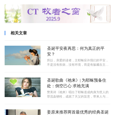
相关文章
圣诞平安夜再思：何为真正的平
安？
所以，亲爱的读者，主耶稣应许我们的平安，
不是没有疾病，没有环境，而是有躲藏在主大
能的翅膀下的这超越环境的平安。没有任...
圣诞歌曲《祂来》| 为耶稣预备住
处：倒空己心 求祂充满
赞美诗《祂来》唱出了耶稣道成肉身为世人的
罪流血牺牲，成就了天父的旨意，带来人与上
帝和睦的救赎恩典的故事。其中有几句歌...
姜原来推荐两首最优秀的经典圣诞