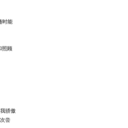
随时能
和照顾
让我骄傲
次尝