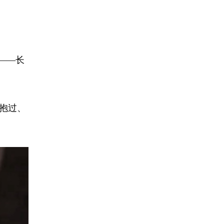
里——长
被抱过、