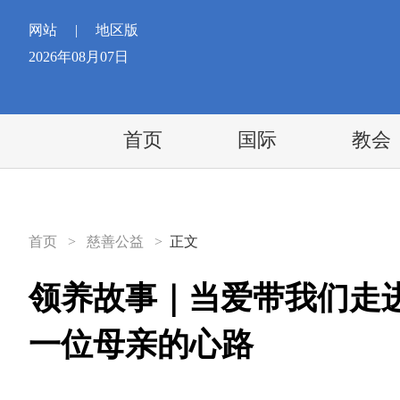
网站
|
地区版
2026年08月07日
首页
国际
教会
首页
>
慈善公益
>
正文
领养故事｜当爱带我们走
一位母亲的心路