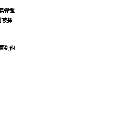
膜脊髓
时被揉
能看到他
”