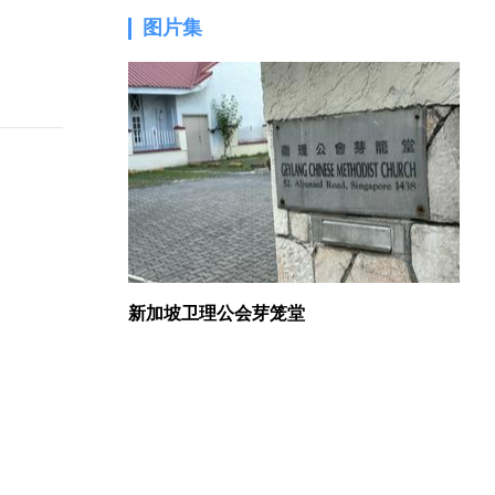
图片集
1.
新加坡卫理公会芽笼堂