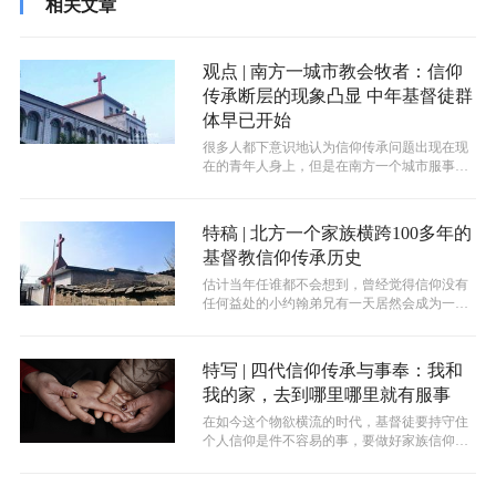
相关文章
观点 | 南方一城市教会牧者：信仰
传承断层的现象凸显 中年基督徒群
体早已开始
很多人都下意识地认为信仰传承问题出现在现
在的青年人身上，但是在南方一个城市服事的
牧者约书亚弟兄却有不同的意见。他认为...
特稿 | 北方一个家族横跨100多年的
基督教信仰传承历史
估计当年任谁都不会想到，曾经觉得信仰没有
任何益处的小约翰弟兄有一天居然会成为一名
牧师。
特写 | 四代信仰传承与事奉：我和
我的家，去到哪里哪里就有服事
在如今这个物欲横流的时代，基督徒要持守住
个人信仰是件不容易的事，要做好家族信仰的
传承就更具挑战了，但如果还要全家起来...