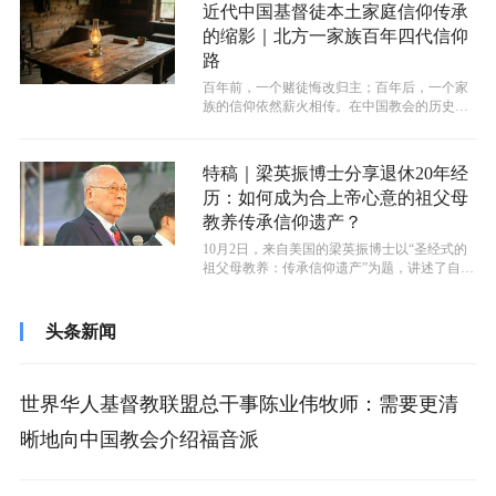
近代中国基督徒本土家庭信仰传承
的缩影｜北方一家族百年四代信仰
路
百年前，一个赌徒悔改归主；百年后，一个家
族的信仰依然薪火相传。在中国教会的历史长
河中，这个家族只是千千万万中国基督徒...
特稿｜梁英振博士分享退休20年经
历：如何成为合上帝心意的祖父母
教养传承信仰遗产？
10月2日，来自美国的梁英振博士以“圣经式的
祖父母教养：传承信仰遗产”为题，讲述了自己
在退休后是如何遵从圣经的指导教...
头条新闻
世界华人基督教联盟总干事陈业伟牧师：需要更清
晰地向中国教会介绍福音派