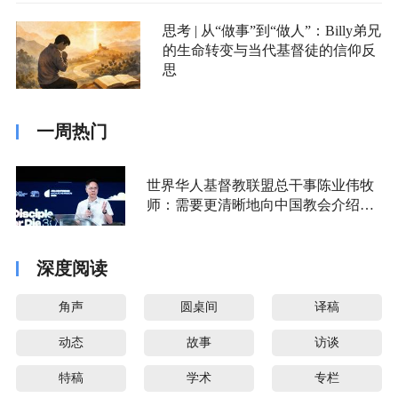
思考 | 从“做事”到“做人”：Billy弟兄
的生命转变与当代基督徒的信仰反
思
一周热门
世界华人基督教联盟总干事陈业伟牧
师：需要更清晰地向中国教会介绍福
音派
深度阅读
角声
圆桌间
译稿
动态
故事
访谈
特稿
学术
专栏