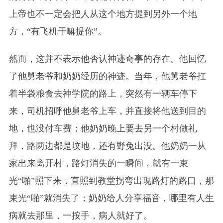
上帝也不一定会把人从这个地方提到另外一个地
方，“有飞机干嘛提你”。
然而，这并不表示他否认神迹奇事的存在。他回忆
了他舅老爷和奶奶经历的神迹。当年，他舅老爷扛
着半袋粮食去神学院的路上，突然有一辆车停下
来，司机招呼他舅老爷上车，并直接将他送到目的
地，也没付车费；他奶奶晚上要去另一个村做礼
拜，路两边都是坟地，还有野兔出没。他奶奶一从
家出来离开村，路灯消失的一瞬间，就有一束
光“啪”照下来，直照到教堂拐弯出现路灯的路口，那
束光“啪”就消失了；奶奶给人分享福音，哪里有人生
病就去那里，一按手，病人就好了。