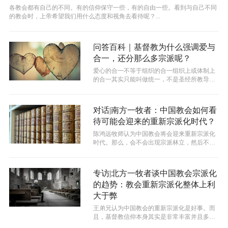
各教会都有自己的不同。有的信仰保守一些，有的自由一些。看到与自己不同
的教会时，上帝希望我们用什么态度和视角去看待呢？...
问答百科｜基督教为什么强调爱与
合一，还分那么多宗派呢？
爱心的合一不等于组织的合一组织上或体制上
的合一其实只能叫做统一，不是圣经所教导的
合一。圣经教导我们，合一是圣灵的工作...
对话|南方一牧者：中国教会如何看
待可能会迎来的重新宗派化时代？
陈鸿远牧师认为中国教会将会迎来重新宗派化
时代。那么，会不会出现宗派林立，然后不同
宗派之间冲突非常多的情况呢？
专访|北方一牧者谈中国教会宗派化
的趋势：教会重新宗派化整体上利
大于弊
王弟兄认为中国教会的重新宗派化是好事。而
且，基督教信仰本身其实是非常丰富并且多元
的。核心真理当然一定是一致的，但是在...