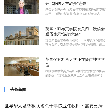
开出柜的大主教是“悲剧”
基督徒关怀差会首席执行官安德烈娅·威廉姆斯
表示，范恩的当选是“背弃信仰的明确标志”，
标志着威尔士圣公会“已制度性背离...
英国：司布真学院被关闭，浸信会
联盟表示“深切悲痛”
英国知名基督教教育机构——司布真学院突然
宣布关闭，引发基督徒群体震惊与悲痛。该学
院已有169年历史，一直在基督教教育...
英国仅有21所大学还在提供神学学
位
根据宗教教育委员会和全国宗教教育教师协会
的数据，“英格兰及威尔士至今还在提供神学和
宗教学本科课程的高等教育机构将很快...
头条新闻
世界华人基督教联盟总干事陈业伟牧师：需要更清