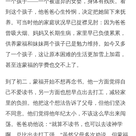
一个孩子——一个被遗弃的女婴，身体有残疾。看
到这个孩子，他爸爸心生怜悯，决定把她留下来抚
养。可当时他的家庭状况早已捉襟见肘：因为爸爸
曾吸大烟、妈妈又长期生病，家里早已负债累累，
供养蒙福和妹妹两个孩子已是勉力维持。如今又多
了一个孩子，这让原本困难的生活更加雪上加霜，
甚至连蒙福的学费也交不上了。
到了初二，蒙福开始不想再念书。他一方面觉得自
己不爱读书，另一方面也想早点出去打工，减轻家
里的负担。他把这个想法告诉了父母，但他们坚决
不同意。他们觉得他年纪太小，不该这么早出来闯
荡。爸爸劝他说：“就算不读书，也可以去读神学
啊，总比出去打工强。”虽然父母多次劝说，但蒙福