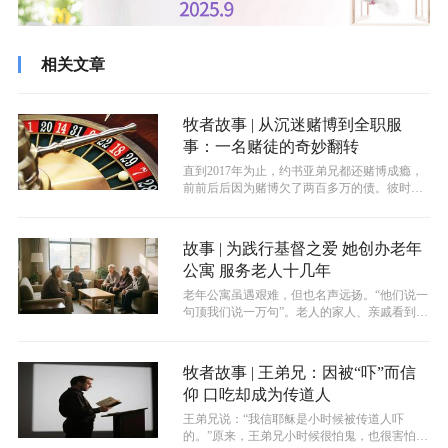
相关文章
牧者故事 | 从沉迷赌博到全职服
事：一名赌徒的奇妙翻转
直到2017年为止，约书亚弟兄都还赌博成瘾，
前前后后因为赌博欠了两百多万的债。彼时的
约书亚弟兄，甚至连个人都算不上，...
故事 | 为践行基督之爱 她创办老年
公寓 服务老人十几年
老年公寓虽遇艰难，但也名声远扬。“他们说一
句顶我们说一万句”。老人的家人、亲戚看到老
人在老年公寓生活得很好，纷纷发出...
牧者故事 | 王弟兄：因被“吓”而信
仰 口吃却成为传道人
王弟兄说：“我信耶稣是小时候被传道人吓
的。”原来，王弟兄小时候很怕鬼，也很害怕大