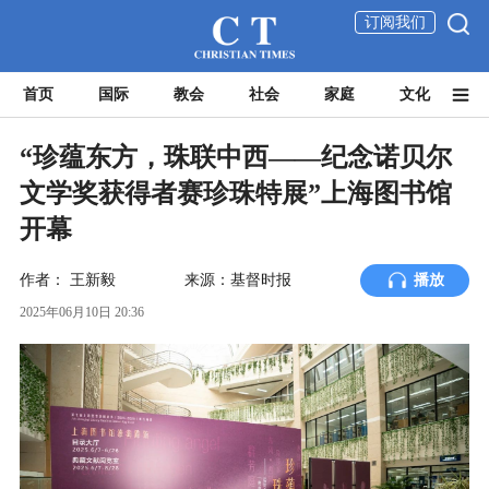
订阅我们
首页
国际
教会
社会
家庭
文化
“珍蕴东方，珠联中西——纪念诺贝尔
文学奖获得者赛珍珠特展”上海图书馆
开幕
作者：
王新毅
来源：基督时报
播放
2025年06月10日 20:36