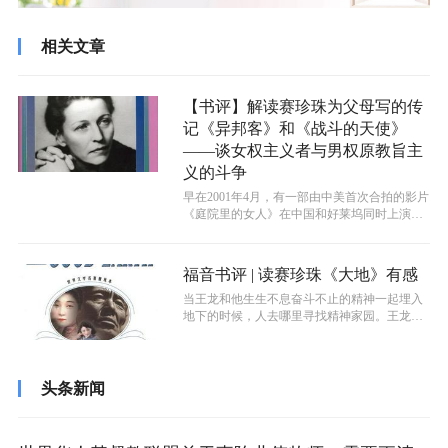
相关文章
【书评】解读赛珍珠为父母写的传
记《异邦客》和《战斗的天使》
——谈女权主义者与男权原教旨主
义的斗争
早在2001年4月，有一部由中美首次合拍的影片
《庭院里的女人》在中国和好莱坞同时上演，
它的放映热潮再一次引起了观众对...
福音书评 | 读赛珍珠《大地》有感
当王龙和他生生不息奋斗不止的精神一起埋入
地下的时候，人去哪里寻找精神家园。王龙是
幸福的，他是父权的代表是既得利益者，...
头条新闻