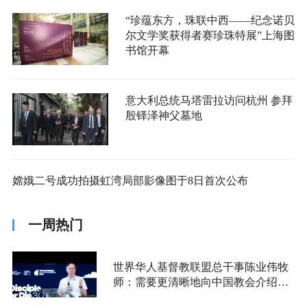
“珍蕴东方，珠联中西——纪念诺贝
尔文学奖获得者赛珍珠特展”上海图
书馆开幕
意大利总统马塔雷拉访问杭州 参拜
殷铎泽神父墓地
嫦娥二号成功拍摄虹湾局部影像图于8日首次公布
一周热门
世界华人基督教联盟总干事陈业伟牧
师：需要更清晰地向中国教会介绍福
音派