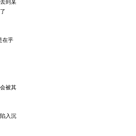
去到某
了
是在乎
会被其
陷入沉