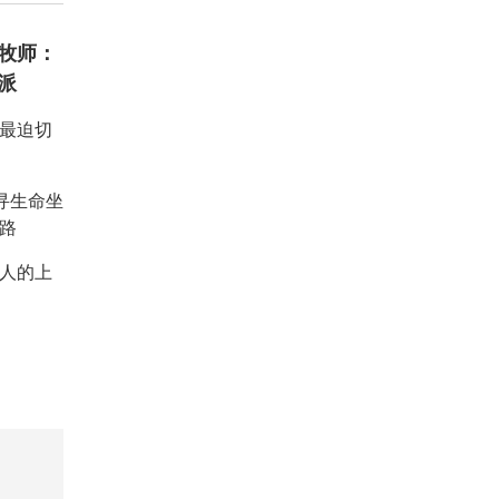
牧师：
派
：最迫切
重寻生命坐
路
人的上