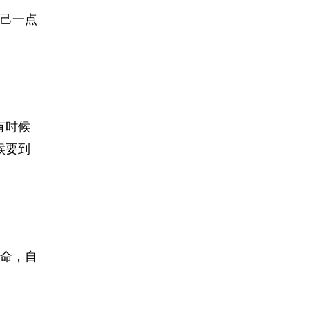
己一点
有时候
候要到
命，自