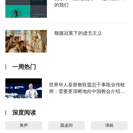
的我们
顺服冠冕下的虚无主义
一周热门
世界华人基督教联盟总干事陈业伟牧
师：需要更清晰地向中国教会介绍福
音派
深度阅读
角声
圆桌间
译稿