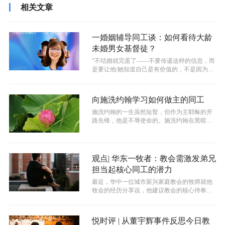
相关文章
一婚姻辅导同工谈：如何看待大龄
未婚男女基督徒？
​“不结婚就完蛋了——不要传递这样的信息，而
是要让他/她知道自己是有价值的，不是因为他/
她没结婚就没价值。”
向施洗约翰学习如何做主的同工
施洗约翰的一生虽然短暂，但作为主耶稣的开
路先锋，他是不辱使命的。施洗约翰在黑暗的
时代，敢于斥责人的罪，预备了百姓的心...
观点| 华东一牧者：教会需激发弟兄
担当起核心同工的潜力
最近，华中一位城市新兴家庭教会的牧师就他
牧会的经历分享说，他建议教会的核心侍奉以
及核心同工位置都让弟兄来担任。
悦时评 | 从董宇辉事件反思今日教