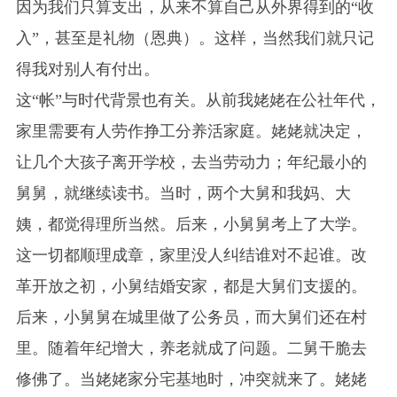
因为我们只算支出，从来不算自己从外界得到的“收
入”，甚至是礼物（恩典）。这样，当然我们就只记
得我对别人有付出。
这“帐”与时代背景也有关。从前我姥姥在公社年代，
家里需要有人劳作挣工分养活家庭。姥姥就决定，
让几个大孩子离开学校，去当劳动力；年纪最小的
舅舅，就继续读书。当时，两个大舅和我妈、大
姨，都觉得理所当然。后来，小舅舅考上了大学。
这一切都顺理成章，家里没人纠结谁对不起谁。改
革开放之初，小舅结婚安家，都是大舅们支援的。
后来，小舅舅在城里做了公务员，而大舅们还在村
里。随着年纪增大，养老就成了问题。二舅干脆去
修佛了。当姥姥家分宅基地时，冲突就来了。姥姥