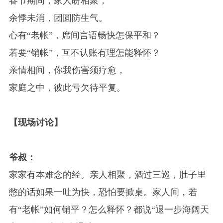
春节期间，家人盼相聚，
余悸未消，团圆防生气。
心有“老帐”，席间言语畅快怎保平和？
若要“销帐”，互不认账有理怎能释怀？
亲情相间，你我伤害须疗愈，
家庭之中，彼此亏欠待平复。
【现场讨论】
爷叔：
家家有本难念的经。亲人相聚，酒过三巡，肚子里
憋的话如果一吐为快，恐怕要掀桌。家人间，若
有“老帐”如何销平？怎么释怀？都说“退一步海阔天