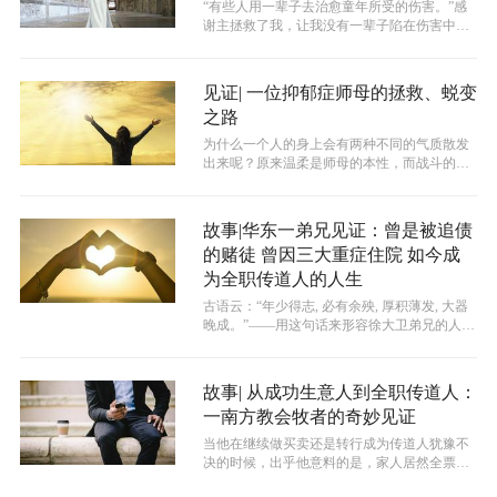
“有些人用一辈子去治愈童年所受的伤害。”感
谢主拯救了我，让我没有一辈子陷在伤害中。
希望所有和我一样因伤害活在死荫幽谷...
见证| 一位抑郁症师母的拯救、蜕变
之路
为什么一个人的身上会有两种不同的气质散发
出来呢？原来温柔是师母的本性，而战斗的信
心和勇气则是因为师母的身上被赋予了使...
故事|华东一弟兄见证：曾是被追债
的赌徒 曾因三大重症住院 如今成
为全职传道人的人生
古语云：“年少得志, 必有余殃, 厚积薄发, 大器
晚成。”——用这句话来形容徐大卫弟兄的人生
经历再恰当不过。他年少外...
故事| 从成功生意人到全职传道人：
一南方教会牧者的奇妙见证
当他在继续做买卖还是转行成为传道人犹豫不
决的时候，出乎他意料的是，家人居然全票通
过支持他成为传道人。