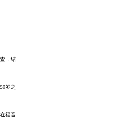
查，结
50岁之
在福音