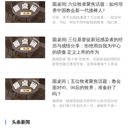
圆桌间| 六位牧者聚焦话题：如何培
养中国教会新一代接棒人?
日前，本平台陆续邀请了六位牧者——包含60
后、70后、80后不同年龄段的牧者，他们来自
不同的地区，包括华东、华南和华...
圆桌间| 三位基督徒新冠感染者的经
历与感悟分享：拒绝用自我为中心
的骄傲 定义上帝的作为
随着防疫“新十条”的发布，全国各地疫情防控
政策也随之逐渐开放，这意味着每个人将成为
自己健康的“第一责任人”，都需要防...
圆桌间｜五位牧者聚焦话题：教会
面对95、00后的牧养，准备好了
吗？
编者按：根据美国皮尤研究中心际代划分标
准：他们将15年划分为一代。被称作千禧一代
的80后如今已经步入到了人生的中年阶...
头条新闻