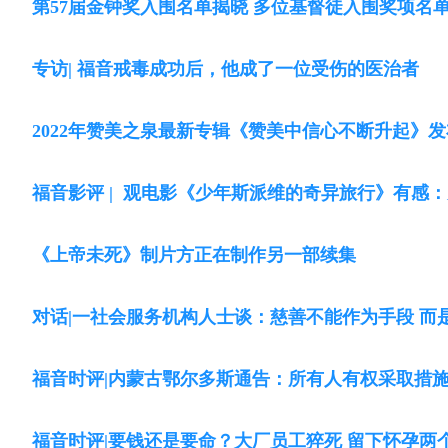
第57届金钟奖入围名单揭晓 多位基督徒入围奖项名
专访| 福音戒毒成功后，他成了一位受伤的医治者
2022年赞美之泉最新专辑《赞美中信心不断升起》发
福音影评 | 观电影《少年斯派维的奇异旅行》有感
《上帝未死》制片方正在制作另一部续集
对话|一社会服务机构人士谈：慈善不能作为手段 而
福音时评|内蒙古鄂尔多斯通告：所有人有权采取措
福音时评|要钱还是要命？大厂员工猝死 留下怀孕两