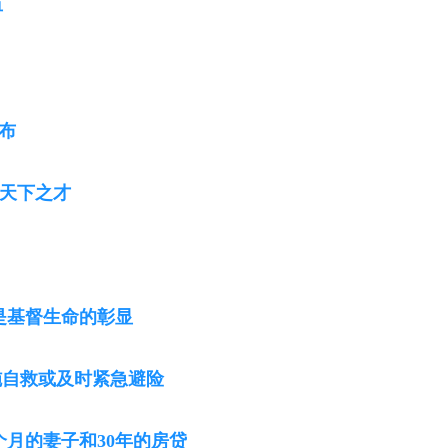
单
布
：天下之才
是基督生命的彰显
施自救或及时紧急避险
个月的妻子和30年的房贷