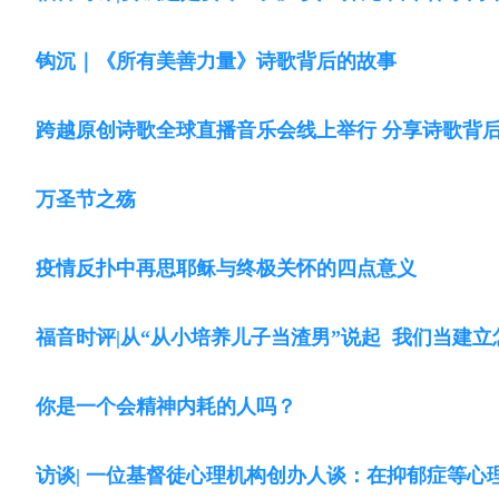
钩沉｜《所有美善力量》诗歌背后的故事
跨越原创诗歌全球直播音乐会线上举行 分享诗歌背
万圣节之殇
疫情反扑中再思耶稣与终极关怀的四点意义
福音时评|从“从小培养儿子当渣男”说起 我们当建
你是一个会精神内耗的人吗？
访谈| 一位基督徒心理机构创办人谈：在抑郁症等