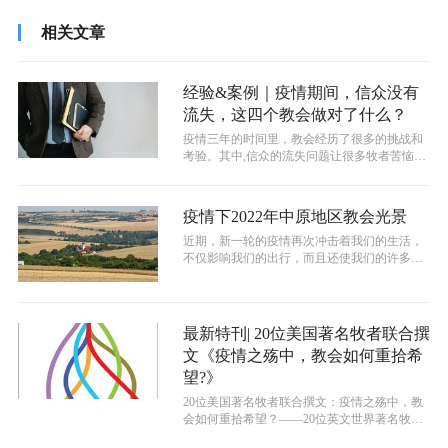
相关文章
经验&案例｜疫情期间，信众没有
流失，这四个教会做对了什么？
​疫情三年的时间里，教会经历了很多的挑战和
考验。其中,信众的流失问题让很多牧者苦恼。
有的教会因为从实地聚会转到线上聚...
疫情下2022年中原地区教会光景
近期，新一轮的疫情再次冲击着我们的生活，
不仅影响我们的出行，而且还使我们的许多线
下事工出现停滞。原定的课程学习，不得...
最新特刊| 20位美国著名牧者联合撰
文《疫情之殇中，教会如何重拾希
望?》
20位美国著名牧者联合撰文：疫情之殇中，教
会如何重拾希望？——20位英文世界著名牧师
领袖劳格理、葛安妮等联合撰文，亲...