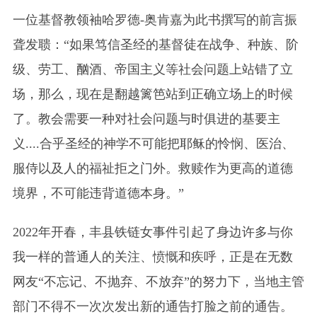
一位基督教领袖哈罗德-奥肯嘉为此书撰写的前言振
聋发聩：“如果笃信圣经的基督徒在战争、种族、阶
级、劳工、酗酒、帝国主义等社会问题上站错了立
场，那么，现在是翻越篱笆站到正确立场上的时候
了。教会需要一种对社会问题与时俱进的基要主
义....合乎圣经的神学不可能把耶稣的怜悯、医治、
服侍以及人的福祉拒之门外。救赎作为更高的道德
境界，不可能违背道德本身。”
2022年开春，丰县铁链女事件引起了身边许多与你
我一样的普通人的关注、愤慨和疾呼，正是在无数
网友“不忘记、不抛弃、不放弃”的努力下，当地主管
部门不得不一次次发出新的通告打脸之前的通告。