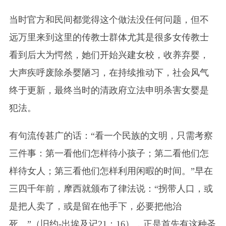
当时官方和民间都觉得这个做法没任何问题，但不
远万里来到这里的传教士群体尤其是很多女传教士
看到后大为愕然，她们开始兴建女校，收养弃婴，
大声疾呼废除杀婴陋习，在持续推动下，社会风气
终于更新，最终当时的清政府立法申明杀害女婴是
犯法。
有句流传甚广的话：“看一个民族的文明，只需考察
三件事：第一看他们怎样待小孩子；第二看他们怎
样待女人；第三看他们怎样利用闲暇的时间。”早在
三四千年前，摩西就颁布了律法说：“拐带人口，或
是把人卖了，或是留在他手下，必要把他治
死。”（旧约-出埃及记21：16），正是首先有这种圣