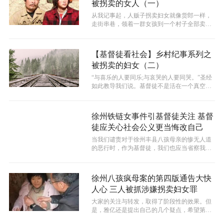
被拐卖的女人（一）
从我记事起，人贩子拐卖妇女就像货郎一样，
走街串巷，领着一群女孩到一个村子全部卖
掉。人贩子以欺骗的方式，把女孩骗过来，...
【基督徒看社会】乡村纪事系列之
被拐卖的妇女（二）
“与喜乐的人要同乐;与哀哭的人要同哭。”圣经
如此教导我们说。基督徒不是活在一个真空的
世界里面，而是真真实实可以感受到...
徐州铁链女事件引基督徒关注 基督
徒应关心社会公义更当悔改自己
当我们谴责对于徐州丰县八孩母亲的惨无人道
的恶行时，作为基督徒，我们也应当省察我们
在这些事情上的责任。
徐州八孩疯母案的第四版通告大快
人心 三人被抓涉嫌拐卖妇女罪
大家的关注与转发，取得了阶段性的效果。但
是，雅亿还是提出自己的几个疑点，希望第五
版本的通告，能够跟大家解释清楚。