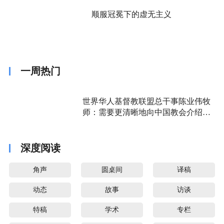
顺服冠冕下的虚无主义
一周热门
世界华人基督教联盟总干事陈业伟牧
师：需要更清晰地向中国教会介绍福
音派
深度阅读
角声
圆桌间
译稿
动态
故事
访谈
特稿
学术
专栏