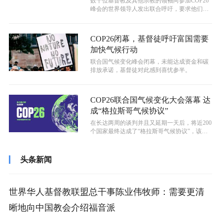
数十位基督教及其他宗教的领袖向参加COP26
峰会的世界领导人发出联合呼吁，要求他们就
气候变化问题达成“紧急且有野心的...
COP26闭幕，基督徒呼吁富国需要
加快气候行动
联合国气候变化峰会闭幕，未能达成资金和碳
排放承诺，基督徒对此感到喜忧参半。
COP26联合国气候变化大会落幕 达
成“格拉斯哥气候协议”
在长达两周的谈判并且又延期一天后，将近200
个国家最终达成了“格拉斯哥气候协议”，该协
议旨在保持将全球变暖控制在1....
头条新闻
世界华人基督教联盟总干事陈业伟牧师：需要更清
晰地向中国教会介绍福音派